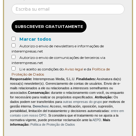
SUBSCREVER GRATUITAMENTE
Marcar todos
Autorizo o envio de newsletters e informações de
interempresas.net
Autorizo o envio de comunicações de terceiros via
interempresas.net
Li e aceito as condições do
Aviso legal
e da
Política de
Proteção de Dados
Responsable:
Interempresas Media, S.L.U.
Finalidades:
Assinatura da(s)
nossa(s) newsletter(s). Gerenciamento de contas de usuários. Envio de e-
mails relacionados a ele ou relacionados a interesses semelhantes ou
associados.
Conservação:
durante o relacionamento com você, ou enquanto
for necessário para realizar os propósitos especificados.
Atribuição:
Os
dados podem ser transferidos para
outras empresas do grupo
por motivos de
gestão interna.
Derechos:
Acceso, rectificación, oposición, supresión,
portabilidad, limitación del tratatamiento y decisiones automatizadas:
entre em
contato com nosso DPO
. Si considera que el tratamiento no se ajusta a la
normativa vigente, puede presentar reclamación ante la
AEPD
.
Mais
informação:
Política de Proteção de Dados