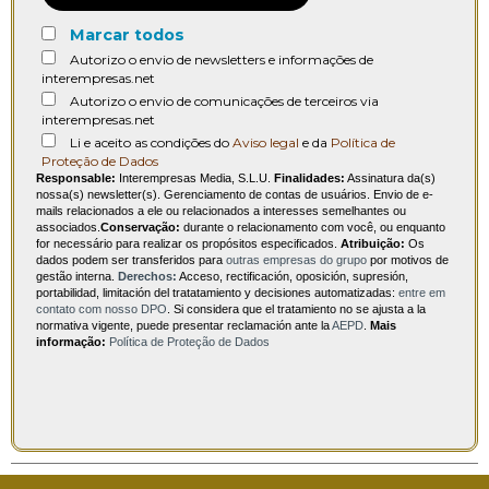
Marcar todos
Autorizo o envio de newsletters e informações de
interempresas.net
Autorizo o envio de comunicações de terceiros via
interempresas.net
Li e aceito as condições do
Aviso legal
e da
Política de
Proteção de Dados
Responsable:
Interempresas Media, S.L.U.
Finalidades:
Assinatura da(s)
nossa(s) newsletter(s). Gerenciamento de contas de usuários. Envio de e-
mails relacionados a ele ou relacionados a interesses semelhantes ou
associados.
Conservação:
durante o relacionamento com você, ou enquanto
for necessário para realizar os propósitos especificados.
Atribuição:
Os
dados podem ser transferidos para
outras empresas do grupo
por motivos de
gestão interna.
Derechos:
Acceso, rectificación, oposición, supresión,
portabilidad, limitación del tratatamiento y decisiones automatizadas:
entre em
contato com nosso DPO
. Si considera que el tratamiento no se ajusta a la
normativa vigente, puede presentar reclamación ante la
AEPD
.
Mais
informação:
Política de Proteção de Dados