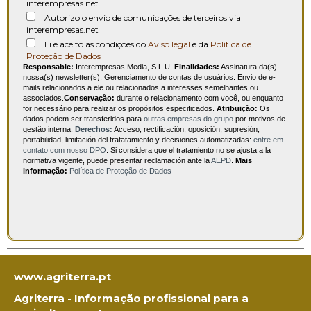
interempresas.net
Autorizo o envio de comunicações de terceiros via
interempresas.net
Li e aceito as condições do
Aviso legal
e da
Política de
Proteção de Dados
Responsable:
Interempresas Media, S.L.U.
Finalidades:
Assinatura da(s)
nossa(s) newsletter(s). Gerenciamento de contas de usuários. Envio de e-
mails relacionados a ele ou relacionados a interesses semelhantes ou
associados.
Conservação:
durante o relacionamento com você, ou enquanto
for necessário para realizar os propósitos especificados.
Atribuição:
Os
dados podem ser transferidos para
outras empresas do grupo
por motivos de
gestão interna.
Derechos:
Acceso, rectificación, oposición, supresión,
portabilidad, limitación del tratatamiento y decisiones automatizadas:
entre em
contato com nosso DPO
. Si considera que el tratamiento no se ajusta a la
normativa vigente, puede presentar reclamación ante la
AEPD
.
Mais
informação:
Política de Proteção de Dados
www.agriterra.pt
Agriterra - Informação profissional para a