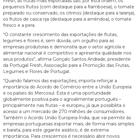
Fresh, as frutas mais exportadas são, por esta ordem, os
pequenos frutos (com destaque para a framboesa), o tomate
preparado ou conservado, os citrinos (destaque para a laranja),
os frutos de casca rija (destaque para a amêndoa), o tomate
fresco e a pera.
“O constante crescimento das exportações de frutas,
legumes e flores é, sem dúvida, um orgulho para as
empresas produtoras e demonstra que o setor agrícola e
alimentar nacional é competitivo e apresenta qualidade nos
seus produtos”, afirma Gonçalo Santos Andrade, presidente
da Portugal Fresh, Associação para a Promoção das Frutas,
Legumes e Flores de Portugal.
“Quando falamos das exportações, importa reforçar a
importância do Acordo de Comércio entre a União Europeia
e os países do Mercosul. Esta é uma oportunidade
globalmente positiva para o agroalimentar português –
principalmente nas frutas – e europeu, já que possibilita o
acesso a um mercado de 270 milhões de consumidores.
Também o Acordo União Europeia-Índia, que vai permitir às
empresas portuguesas exportar mais, de forma mais simples
e barata, para este gigante asiático, é de extrema
importância. Para crescermos é necessário abrir novos