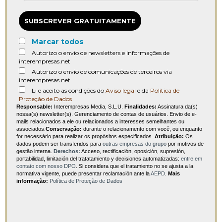
SUBSCREVER GRATUITAMENTE
Marcar todos
Autorizo o envio de newsletters e informações de
interempresas.net
Autorizo o envio de comunicações de terceiros via
interempresas.net
Li e aceito as condições do
Aviso legal
e da
Política de
Proteção de Dados
Responsable:
Interempresas Media, S.L.U.
Finalidades:
Assinatura da(s)
nossa(s) newsletter(s). Gerenciamento de contas de usuários. Envio de e-
mails relacionados a ele ou relacionados a interesses semelhantes ou
associados.
Conservação:
durante o relacionamento com você, ou enquanto
for necessário para realizar os propósitos especificados.
Atribuição:
Os
dados podem ser transferidos para
outras empresas do grupo
por motivos de
gestão interna.
Derechos:
Acceso, rectificación, oposición, supresión,
portabilidad, limitación del tratatamiento y decisiones automatizadas:
entre em
contato com nosso DPO
. Si considera que el tratamiento no se ajusta a la
normativa vigente, puede presentar reclamación ante la
AEPD
.
Mais
informação:
Política de Proteção de Dados