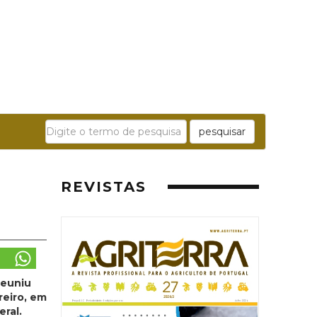
pesquisar
REVISTAS
reuniu
reiro, em
ral.