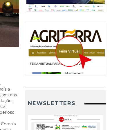
,
aís a
nuada das
odução,
NEWSLETTERS
sta
mperioso
Cereais.
encial