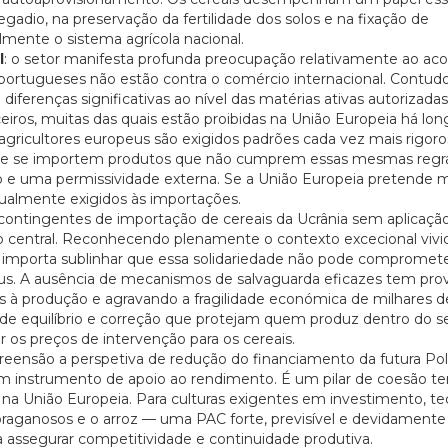
regadio, na preservação da fertilidade dos solos e na fixação de
almente o sistema agrícola nacional.
l
: o setor manifesta profunda preocupação relativamente ao aco
portugueses não estão contra o comércio internacional. Contudo
iferenças significativas ao nível das matérias ativas autorizadas
rceiros, muitas das quais estão proibidas na União Europeia há lon
 agricultores europeus são exigidos padrões cada vez mais rigor
ue se importem produtos que não cumprem essas mesmas regra
o e uma permissividade externa. Se a União Europeia pretende 
ualmente exigidos às importações.
contingentes de importação de cereais da Ucrânia sem aplicaçã
ão central. Reconhecendo plenamente o contexto excecional vivi
ia, importa sublinhar que essa solidariedade não pode compromete
eus. A ausência de mecanismos de salvaguarda eficazes tem pr
s à produção e agravando a fragilidade económica de milhares d
 de equilíbrio e correção que protejam quem produz dentro do s
20/07/2026
27/07/2026
ar os preços de intervenção para os cereais.
eensão a perspetiva de redução do financiamento da futura Polí
instrumento de apoio ao rendimento. É um pilar de coesão terri
na União Europeia. Para culturas exigentes em investimento, te
praganosos e o arroz — uma PAC forte, previsível e devidamente
 assegurar competitividade e continuidade produtiva.