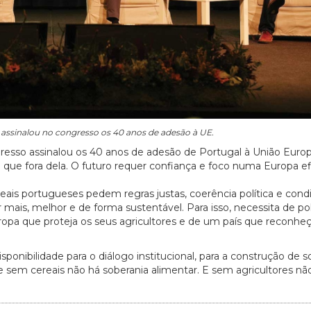
s assinalou no congresso os 40 anos de adesão à UE.
gresso assinalou os 40 anos de adesão de Portugal à União Europ
 que fora dela. O futuro requer confiança e foco numa Europa e
reais portugueses pedem regras justas, coerência política e cond
r mais, melhor e de forma sustentável. Para isso, necessita de pol
a que proteja os seus agricultores e de um país que reconheça
ibilidade para o diálogo institucional, para a construção de s
e sem cereais não há soberania alimentar. E sem agricultores nã