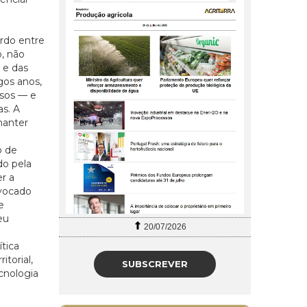
rdo entre
, não
 e das
gos anos,
osos — e
s. A
manter
o de
do pela
r a
ovocado
e
eu
20/07/2026
tica
torial,
SUBSCREVER
cnologia