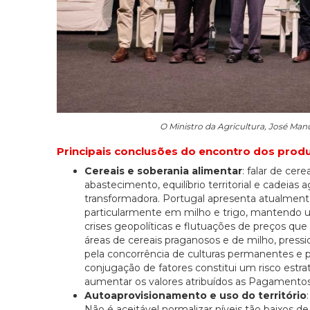
O Ministro da Agricultura, José Ma
Principais conclusões do encontro dos produ
Cereais e soberania alimentar
: falar de cer
abastecimento, equilíbrio territorial e cadeias
transformadora. Portugal apresenta atualmen
particularmente em milho e trigo, mantendo u
crises geopolíticas e flutuações de preços qu
áreas de cereais praganosos e de milho, press
pela concorrência de culturas permanentes e pe
conjugação de fatores constitui um risco estra
aumentar os valores atribuídos as Pagamentos 
Autoaprovisionamento e uso do território
Não é aceitável normalizar níveis tão baixos