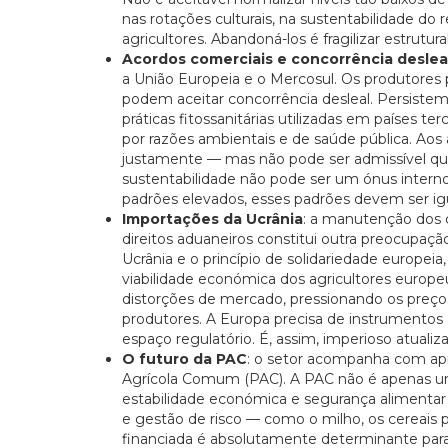
nas rotações culturais, na sustentabilidade do 
agricultores. Abandoná-los é fragilizar estrutur
Acordos comerciais e concorrência deslea
a União Europeia e o Mercosul. Os produtores 
podem aceitar concorrência desleal. Persistem d
práticas fitossanitárias utilizadas em países te
por razões ambientais e de saúde pública. Aos
justamente — mas não pode ser admissível q
sustentabilidade não pode ser um ónus intern
padrões elevados, esses padrões devem ser ig
Importações da Ucrânia
: a manutenção dos 
direitos aduaneiros constitui outra preocupaç
Ucrânia e o princípio de solidariedade europe
viabilidade económica dos agricultores europ
distorções de mercado, pressionando os preço
produtores. A Europa precisa de instrumentos
espaço regulatório. É, assim, imperioso atualiz
O futuro da PAC
: o setor acompanha com apr
Agrícola Comum (PAC). A PAC não é apenas um 
estabilidade económica e segurança alimentar 
e gestão de risco — como o milho, os cereais 
financiada é absolutamente determinante para