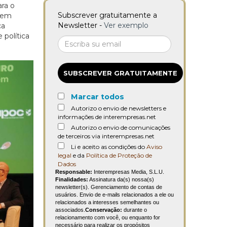
ara o
Subscrever gratuitamente a
o em
Newsletter -
Ver exemplo
ca
 política
SUBSCREVER GRATUITAMENTE
Marcar todos
Autorizo o envio de newsletters e
informações de interempresas.net
Autorizo o envio de comunicações
de terceiros via interempresas.net
Li e aceito as condições do
Aviso
legal
e da
Política de Proteção de
Dados
Responsable:
Interempresas Media, S.L.U.
Finalidades:
Assinatura da(s) nossa(s)
newsletter(s). Gerenciamento de contas de
usuários. Envio de e-mails relacionados a ele ou
relacionados a interesses semelhantes ou
associados.
Conservação:
durante o
relacionamento com você, ou enquanto for
necessário para realizar os propósitos