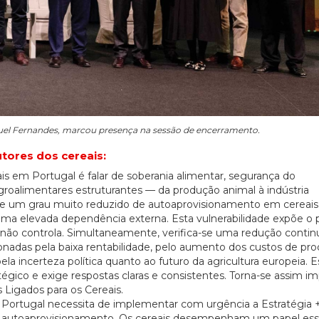
nuel Fernandes, marcou presença na sessão de encerramento.
tores dos cereais:
eais em Portugal é falar de soberania alimentar, segurança do
 agroalimentares estruturantes — da produção animal à indústria
te um grau muito reduzido de autoaprovisionamento em cereais
ma elevada dependência externa. Esta vulnerabilidade expõe o p
e não controla. Simultaneamente, verifica-se uma redução conti
ionadas pela baixa rentabilidade, pelo aumento dos custos de pr
la incerteza política quanto ao futuro da agricultura europeia. E
tégico e exige respostas claras e consistentes. Torna-se assim i
Ligados para os Cereais.
: Portugal necessita de implementar com urgência a Estratégia +
 de autoaprovisionamento. Os cereais desempenham um papel ess