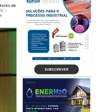
tores de
OC –
de
SUBSCREVER