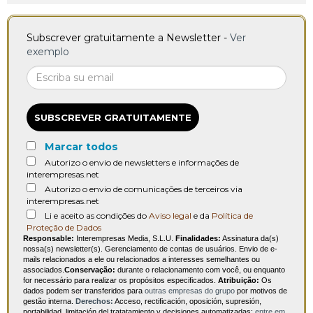
Subscrever gratuitamente a Newsletter -
Ver
exemplo
SUBSCREVER GRATUITAMENTE
Marcar todos
Autorizo o envio de newsletters e informações de
interempresas.net
Autorizo o envio de comunicações de terceiros via
interempresas.net
Li e aceito as condições do
Aviso legal
e da
Política de
Proteção de Dados
Responsable:
Interempresas Media, S.L.U.
Finalidades:
Assinatura da(s)
nossa(s) newsletter(s). Gerenciamento de contas de usuários. Envio de e-
mails relacionados a ele ou relacionados a interesses semelhantes ou
associados.
Conservação:
durante o relacionamento com você, ou enquanto
for necessário para realizar os propósitos especificados.
Atribuição:
Os
dados podem ser transferidos para
outras empresas do grupo
por motivos de
gestão interna.
Derechos:
Acceso, rectificación, oposición, supresión,
portabilidad, limitación del tratatamiento y decisiones automatizadas:
entre em