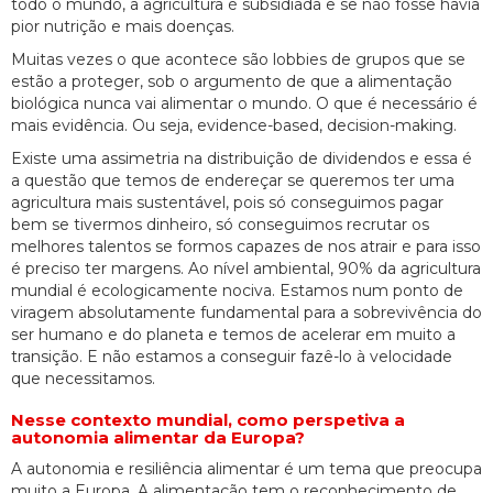
todo o mundo, a agricultura é subsidiada e se não fosse havia
pior nutrição e mais doenças.
Muitas vezes o que acontece são lobbies de grupos que se
estão a proteger, sob o argumento de que a alimentação
biológica nunca vai alimentar o mundo. O que é necessário é
mais evidência. Ou seja, evidence-based, decision-making.
Existe uma assimetria na distribuição de dividendos e essa é
a questão que temos de endereçar se queremos ter uma
agricultura mais sustentável, pois só conseguimos pagar
bem se tivermos dinheiro, só conseguimos recrutar os
melhores talentos se formos capazes de nos atrair e para isso
é preciso ter margens. Ao nível ambiental, 90% da agricultura
mundial é ecologicamente nociva. Estamos num ponto de
viragem absolutamente fundamental para a sobrevivência do
ser humano e do planeta e temos de acelerar em muito a
transição. E não estamos a conseguir fazê-lo à velocidade
que necessitamos.
Nesse contexto mundial, como perspetiva a
autonomia alimentar da Europa?
A autonomia e resiliência alimentar é um tema que preocupa
muito a Europa. A alimentação tem o reconhecimento de