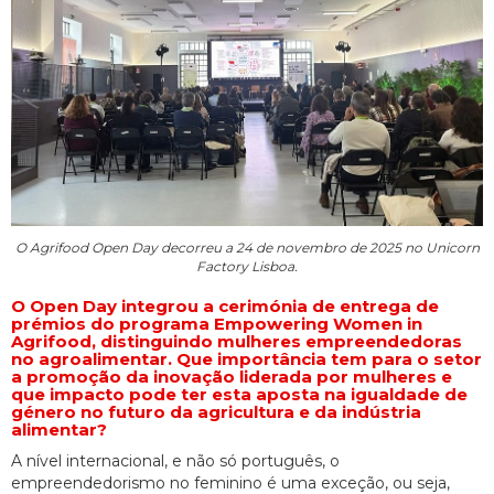
O Agrifood Open Day decorreu a 24 de novembro de 2025 no Unicorn
Factory Lisboa.
O Open Day integrou a cerimónia de entrega de
prémios do programa Empowering Women in
Agrifood, distinguindo mulheres empreendedoras
no agroalimentar. Que importância tem para o setor
a promoção da inovação liderada por mulheres e
que impacto pode ter esta aposta na igualdade de
género no futuro da agricultura e da indústria
alimentar?
A nível internacional, e não só português, o
empreendedorismo no feminino é uma exceção, ou seja,