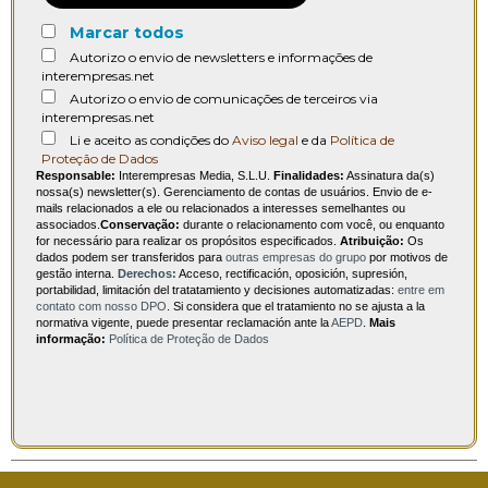
Marcar todos
Autorizo o envio de newsletters e informações de
interempresas.net
Autorizo o envio de comunicações de terceiros via
interempresas.net
Li e aceito as condições do
Aviso legal
e da
Política de
Proteção de Dados
Responsable:
Interempresas Media, S.L.U.
Finalidades:
Assinatura da(s)
nossa(s) newsletter(s). Gerenciamento de contas de usuários. Envio de e-
mails relacionados a ele ou relacionados a interesses semelhantes ou
associados.
Conservação:
durante o relacionamento com você, ou enquanto
for necessário para realizar os propósitos especificados.
Atribuição:
Os
dados podem ser transferidos para
outras empresas do grupo
por motivos de
gestão interna.
Derechos:
Acceso, rectificación, oposición, supresión,
portabilidad, limitación del tratatamiento y decisiones automatizadas:
entre em
contato com nosso DPO
. Si considera que el tratamiento no se ajusta a la
normativa vigente, puede presentar reclamación ante la
AEPD
.
Mais
informação:
Política de Proteção de Dados