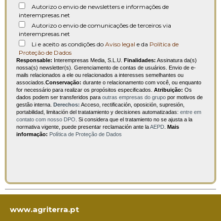
Autorizo o envio de newsletters e informações de
interempresas.net
Autorizo o envio de comunicações de terceiros via
interempresas.net
Li e aceito as condições do
Aviso legal
e da
Política de
Proteção de Dados
Responsable:
Interempresas Media, S.L.U.
Finalidades:
Assinatura da(s)
nossa(s) newsletter(s). Gerenciamento de contas de usuários. Envio de e-
mails relacionados a ele ou relacionados a interesses semelhantes ou
associados.
Conservação:
durante o relacionamento com você, ou enquanto
for necessário para realizar os propósitos especificados.
Atribuição:
Os
dados podem ser transferidos para
outras empresas do grupo
por motivos de
gestão interna.
Derechos:
Acceso, rectificación, oposición, supresión,
portabilidad, limitación del tratatamiento y decisiones automatizadas:
entre em
contato com nosso DPO
. Si considera que el tratamiento no se ajusta a la
normativa vigente, puede presentar reclamación ante la
AEPD
.
Mais
informação:
Política de Proteção de Dados
www.agriterra.pt