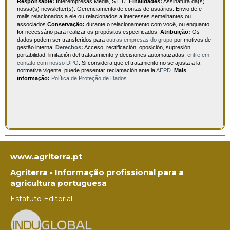
Responsable:
Interempresas Media, S.L.U.
Finalidades:
Assinatura da(s)
nossa(s) newsletter(s). Gerenciamento de contas de usuários. Envio de e-
mails relacionados a ele ou relacionados a interesses semelhantes ou
associados.
Conservação:
durante o relacionamento com você, ou enquanto
for necessário para realizar os propósitos especificados.
Atribuição:
Os
dados podem ser transferidos para
outras empresas do grupo
por motivos de
gestão interna.
Derechos:
Acceso, rectificación, oposición, supresión,
portabilidad, limitación del tratatamiento y decisiones automatizadas:
entre em
contato com nosso DPO
. Si considera que el tratamiento no se ajusta a la
normativa vigente, puede presentar reclamación ante la
AEPD
.
Mais
informação:
Política de Proteção de Dados
www.agriterra.pt
Agriterra - Informação profissional para a
agricultura portuguesa
Estatuto Editorial