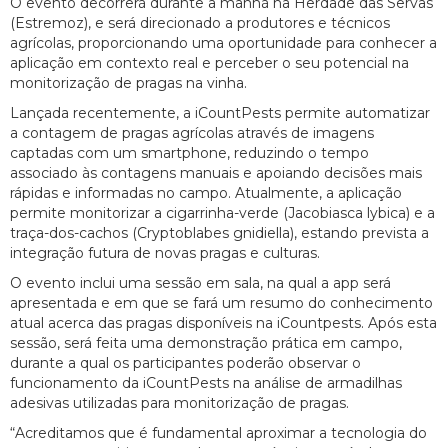
O evento decorrerá durante a manhã na Herdade das Servas
(Estremoz), e será direcionado a produtores e técnicos
agrícolas, proporcionando uma oportunidade para conhecer a
aplicação em contexto real e perceber o seu potencial na
monitorização de pragas na vinha.
Lançada recentemente, a iCountPests permite automatizar
a contagem de pragas agrícolas através de imagens
captadas com um smartphone, reduzindo o tempo
associado às contagens manuais e apoiando decisões mais
rápidas e informadas no campo. Atualmente, a aplicação
permite monitorizar a cigarrinha-verde (Jacobiasca lybica) e a
traça-dos-cachos (Cryptoblabes gnidiella), estando prevista a
integração futura de novas pragas e culturas.
O evento inclui uma sessão em sala, na qual a app será
apresentada e em que se fará um resumo do conhecimento
atual acerca das pragas disponíveis na iCountpests. Após esta
sessão, será feita uma demonstração prática em campo,
durante a qual os participantes poderão observar o
funcionamento da iCountPests na análise de armadilhas
adesivas utilizadas para monitorização de pragas.
“Acreditamos que é fundamental aproximar a tecnologia do