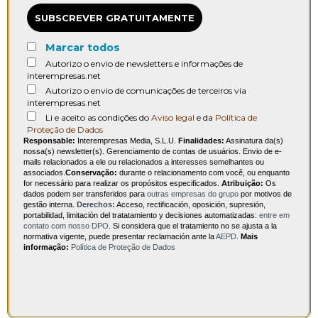
SUBSCREVER GRATUITAMENTE
Marcar todos
Autorizo o envio de newsletters e informações de
interempresas.net
Autorizo o envio de comunicações de terceiros via
interempresas.net
Li e aceito as condições do
Aviso legal
e da
Política de
Proteção de Dados
Responsable:
Interempresas Media, S.L.U.
Finalidades:
Assinatura da(s)
nossa(s) newsletter(s). Gerenciamento de contas de usuários. Envio de e-
mails relacionados a ele ou relacionados a interesses semelhantes ou
associados.
Conservação:
durante o relacionamento com você, ou enquanto
for necessário para realizar os propósitos especificados.
Atribuição:
Os
dados podem ser transferidos para
outras empresas do grupo
por motivos de
gestão interna.
Derechos:
Acceso, rectificación, oposición, supresión,
portabilidad, limitación del tratatamiento y decisiones automatizadas:
entre em
contato com nosso DPO
. Si considera que el tratamiento no se ajusta a la
normativa vigente, puede presentar reclamación ante la
AEPD
.
Mais
informação:
Política de Proteção de Dados