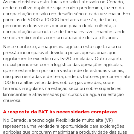
As características estruturais do solo Latossolo no Cerrado,
onde o cultivo duplo de soja e milho predomina, fazem da
compactação do solo um desafio sério e cada vez maior. Em
parcelas de 5.000 a 10.000 hectares que são, de facto,
percorridas duas vezes por ano para a dupla colheita, a
compactação acumula-se de forma invisível, manifestando-
se nos rendimentos com um atraso de dois a três anos.
Neste contexto, a maquinaria agrícola está sujeita a uma
pressão incomparável devido a pesos operacionais que
regularmente excedem as 15–20 toneladas. Outro aspeto
crucial prende-se com a logística das operações agrícolas,
que se estendem por uma vasta rede de estradas vicinais,
não pavimentadas e de terra, onde os tratores percorrem até
100 km a altas velocidades sob cargas pesadas, sobre
terrenos irregulares na estação seca ou sobre superfícies
lamacentas e atravessadas por cursos de água na estação
chuvosa.
A resposta da BKT às necessidades complexas
No Cerrado, a tecnologia Flexibilidade muito alta (VF)
representa uma verdadeira oportunidade para explorações
agrícolas que procuram maximizar a produtividade das suas