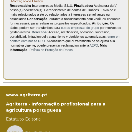
Proteção de Dados
Responsable:
Interempresas Media, S.L.U.
Finalidades:
Assinatura da(s)
nossa(s) newsletter(s). Gerenciamento de contas de usuários. Envio de e-
mails relacionados a ele ou relacionados a interesses semelhantes ou
associados.
Conservação:
durante o relacionamento com você, ou enquanto
for necessário para realizar os propósitos especificados.
Atribuição:
Os
dados podem ser transferidos para
outras empresas do grupo
por motivos de
gestão interna.
Derechos:
Acceso, rectificación, oposición, supresión,
portabilidad, limitación del tratatamiento y decisiones automatizadas:
entre em
contato com nosso DPO
. Si considera que el tratamiento no se ajusta a la
normativa vigente, puede presentar reclamación ante la
AEPD
.
Mais
informação:
Política de Proteção de Dados
www.agriterra.pt
Agriterra - Informação profissional para a
agricultura portuguesa
Estatuto Editorial