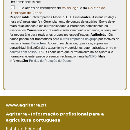
interempresas.net
Li e aceito as condições do
Aviso legal
e da
Política de
Proteção de Dados
Responsable:
Interempresas Media, S.L.U.
Finalidades:
Assinatura da(s)
nossa(s) newsletter(s). Gerenciamento de contas de usuários. Envio de e-
mails relacionados a ele ou relacionados a interesses semelhantes ou
associados.
Conservação:
durante o relacionamento com você, ou enquanto
for necessário para realizar os propósitos especificados.
Atribuição:
Os
dados podem ser transferidos para
outras empresas do grupo
por motivos de
gestão interna.
Derechos:
Acceso, rectificación, oposición, supresión,
portabilidad, limitación del tratatamiento y decisiones automatizadas:
entre em
contato com nosso DPO
. Si considera que el tratamiento no se ajusta a la
normativa vigente, puede presentar reclamación ante la
AEPD
.
Mais
informação:
Política de Proteção de Dados
www.agriterra.pt
Agriterra - Informação profissional para a
agricultura portuguesa
Estatuto Editorial