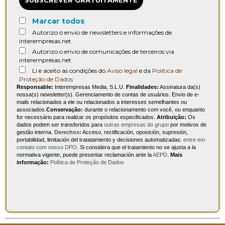
SUBSCREVER GRATUITAMENTE
Marcar todos
Autorizo o envio de newsletters e informações de
interempresas.net
Autorizo o envio de comunicações de terceiros via
interempresas.net
Li e aceito as condições do
Aviso legal
e da
Política de
Proteção de Dados
Responsable:
Interempresas Media, S.L.U.
Finalidades:
Assinatura da(s)
nossa(s) newsletter(s). Gerenciamento de contas de usuários. Envio de e-
mails relacionados a ele ou relacionados a interesses semelhantes ou
associados.
Conservação:
durante o relacionamento com você, ou enquanto
for necessário para realizar os propósitos especificados.
Atribuição:
Os
dados podem ser transferidos para
outras empresas do grupo
por motivos de
gestão interna.
Derechos:
Acceso, rectificación, oposición, supresión,
portabilidad, limitación del tratatamiento y decisiones automatizadas:
entre em
contato com nosso DPO
. Si considera que el tratamiento no se ajusta a la
normativa vigente, puede presentar reclamación ante la
AEPD
.
Mais
informação:
Política de Proteção de Dados