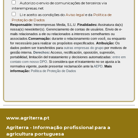
Autorizo o envio de comunicações de terceiros via
interempresas.net
Li e aceito as condições do
Aviso legal
e da
Política de
Proteção de Dados
Responsable:
Interempresas Media, S.L.U.
Finalidades:
Assinatura da(s)
nossa(s) newsletter(s). Gerenciamento de contas de usuários. Envio de e-
mails relacionados a ele ou relacionados a interesses semelhantes ou
associados.
Conservação:
durante o relacionamento com você, ou enquanto
for necessário para realizar os propósitos especificados.
Atribuição:
Os
dados podem ser transferidos para
outras empresas do grupo
por motivos de
gestão interna.
Derechos:
Acceso, rectificación, oposición, supresión,
portabilidad, limitación del tratatamiento y decisiones automatizadas:
entre em
contato com nosso DPO
. Si considera que el tratamiento no se ajusta a la
normativa vigente, puede presentar reclamación ante la
AEPD
.
Mais
informação:
Política de Proteção de Dados
www.agriterra.pt
Agriterra - Informação profissional para a
agricultura portuguesa