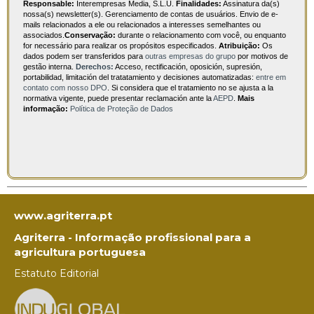
Responsable:
Interempresas Media, S.L.U.
Finalidades:
Assinatura da(s)
nossa(s) newsletter(s). Gerenciamento de contas de usuários. Envio de e-
mails relacionados a ele ou relacionados a interesses semelhantes ou
associados.
Conservação:
durante o relacionamento com você, ou enquanto
for necessário para realizar os propósitos especificados.
Atribuição:
Os
dados podem ser transferidos para
outras empresas do grupo
por motivos de
gestão interna.
Derechos:
Acceso, rectificación, oposición, supresión,
portabilidad, limitación del tratatamiento y decisiones automatizadas:
entre em
contato com nosso DPO
. Si considera que el tratamiento no se ajusta a la
normativa vigente, puede presentar reclamación ante la
AEPD
.
Mais
informação:
Política de Proteção de Dados
www.agriterra.pt
Agriterra - Informação profissional para a
agricultura portuguesa
Estatuto Editorial