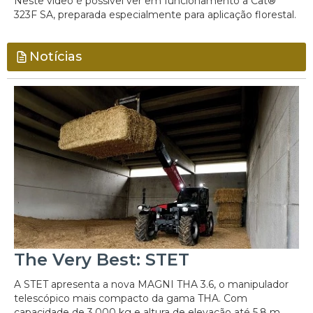
Neste vídeo é possível ver em funcionamento a Cat®
323F SA, preparada especialmente para aplicação florestal.
Notícias
The Very Best: STET
A STET apresenta a nova MAGNI THA 3.6, o manipulador
telescópico mais compacto da gama THA. Com
capacidade de 3.000 kg e altura de elevação até 5,8 m,