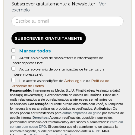
Subscrever gratuitamente a Newsletter -
Ver
exemplo
SUBSCREVER GRATUITAMENTE
Marcar todos
Autorizo o envio de newsletters e informações de
interempresas.net
Autorizo o envio de comunicações de terceiros via
interempresas.net
Li e aceito as condições do
Aviso legal
e da
Política de
Proteção de Dados
Responsable:
Interempresas Media, S.L.U.
Finalidades:
Assinatura da(s)
nossa(s) newsletter(s). Gerenciamento de contas de usuários. Envio de e-
mails relacionados a ele ou relacionados a interesses semelhantes ou
associados.
Conservação:
durante o relacionamento com você, ou enquanto
for necessário para realizar os propósitos especificados.
Atribuição:
Os
dados podem ser transferidos para
outras empresas do grupo
por motivos de
gestão interna.
Derechos:
Acceso, rectificación, oposición, supresión,
portabilidad, limitación del tratatamiento y decisiones automatizadas:
entre em
contato com nosso DPO
. Si considera que el tratamiento no se ajusta a la
normativa vigente, puede presentar reclamación ante la
AEPD
.
Mais